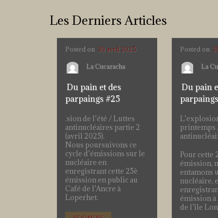
Les Derniers Articles
Posted on
30 avril 2025
Posted on
3
La Cucaracha
La Cu
Du pain et des
Du pain e
parpaings #25
parpaing
.sion de l’été / Luttes
L’explosio
antinucléaires partie 2
printemps 
(avril 2025).
antinucléai
Nous poursuivons ce
cycle d’émissions sur le
Pour cette
nucléaire en
émission, 
enregistrant cette 25è
entamons un
émission en public au
nucléaire, 
Café de l’Ancre à
enregistran
Loperhet.
émission à 
de l’île Lo