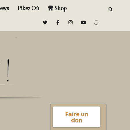
iews
Pikez Où
Shop
Faire un
don