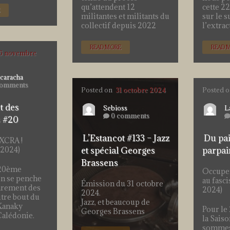
qu’attendent 12
cette 2
militantes et militants du
sur le s
collectif depuis 2022
l’extra
READ MORE
READ 
6 novembre
caracha
comments
Posted on
31 octobre 2024
Posted 
t des
Sebioss
L
0 comments
s #20
L’Estancot #133 – Jazz
Du pai
XCRA !
2024)
et spécial Georges
parpai
Brassens
 20ème
Occuper
on se penche
au fasc
Émission du 31 octobre
parement des
2024)
2024.
utre bout du
Jazz, et beaucoup de
Kanaky
Pour le
Georges Brassens
alédonie.
la Saiso
sommes 