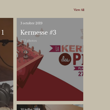
View All
3 octobre 2019
 1
Kermesse #3
203 photos
30 juillet 2018