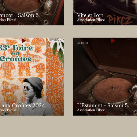
ancot – Saison 6
Vite et Fort
tion Pikez!
Association Pikez!
ALBUM
e aux Croûtes 2024
L’Estancot – Saison 5
tion Pikez!
Association Pikez!