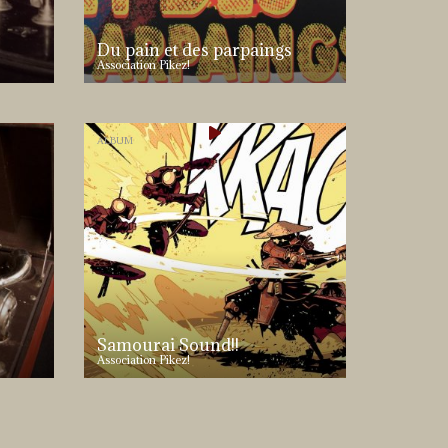
Du pain et des parpaings
Association Pikez!
ALBUM
Samourai Sound!!
Association Pikez!