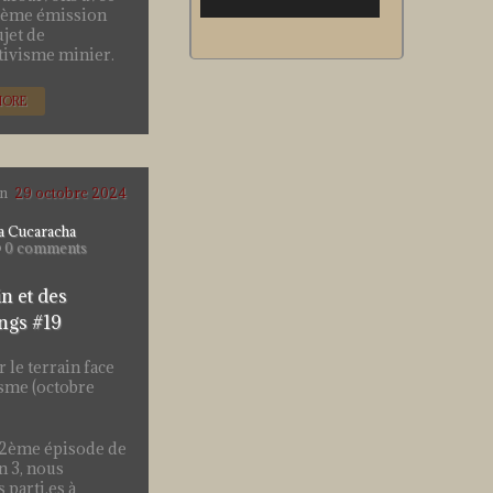
2ème émission
ujet de
ctivisme minier.
MORE
on
29 octobre 2024
a Cucaracha
0 comments
n et des
ngs #19
 le terrain face
isme (octobre
 2ème épisode de
n 3, nous
parti.es à