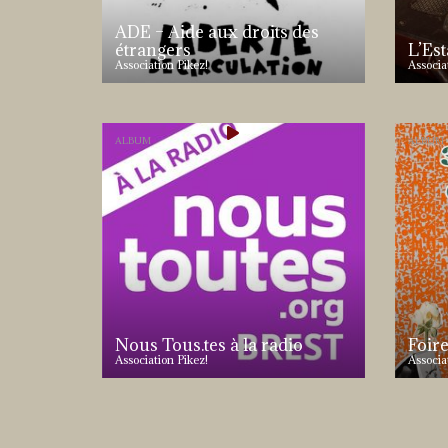
ADE – Aide aux droits des
étrangers
L’Est
Association Pikez!
Associa
ALBUM
ALBUM
Nous Tous.tes à la radio
Foir
Association Pikez!
Associa