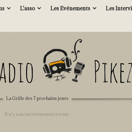
ns
L'asso
Les Evénements
Les Interv
La Grille des 7 prochains jours
Il n’y a aucun évènement à venir.