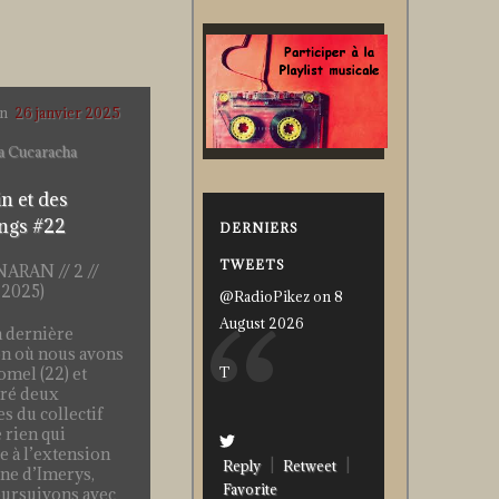
on
26 janvier 2025
a Cucaracha
n et des
ngs #22
DERNIERS
TWEETS
ARAN // 2 //
 2025)
@RadioPikez on 8
August 2026
a dernière
n où nous avons
T
omel (22) et
ré deux
 du collectif
 rien qui
e à l’extension
Reply
Retweet
ine d’Imerys,
Favorite
ursuivons avec