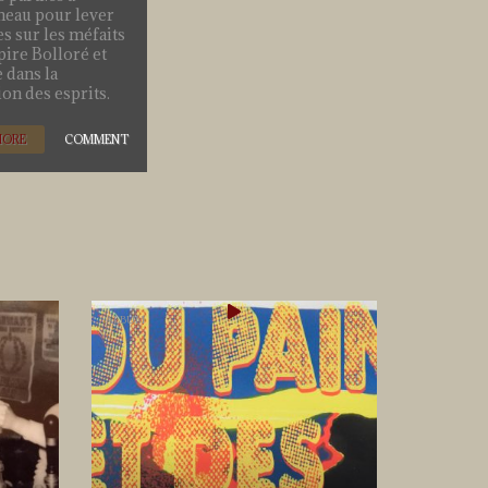
eau pour lever
es sur les méfaits
pire Bolloré et
 dans la
ion des esprits.
MORE
COMMENT
ALBUM