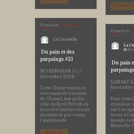
READ MORE
READ MORE
Posted on
30 décembre
2024
Posted on
2
2024
La Cucaracha
La Cu
0 
Du pain et des
parpaings #21
Du pain e
parpaing
NO MINARAN // 1 //
(décembre 2024)
KANAKY X
(novembre 
Cette 21ème émission
est consacrée à la mine
Pour cette
de Glomel, une petite
émission, 
ville du Kreiz Breizh où
sur l’acca
la société Imerys extrait
terres à l’a
un minerai peu connu :
monde en 
l’andalousite.
Nouvelle-C
READ MORE