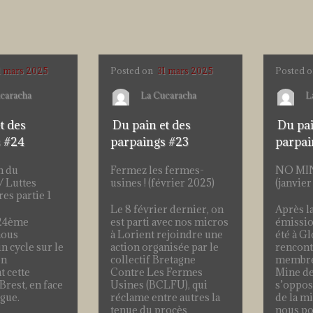
1 mars 2025
Posted on
31 mars 2025
Posted 
caracha
La Cucaracha
L
t des
Du pain et des
Du pai
s #24
parpaings #23
parpai
n du
Fermez les fermes-
NO MIN
/ Luttes
usines ! (février 2025)
(janvier
res partie 1
Le 8 février dernier, on
Après l
 24ème
est parti avec nos micros
émissio
nous
à Lorient rejoindre une
été à Gl
 cycle sur le
action organisée par le
rencont
en
collectif Bretagne
membres
t cette
Contre Les Fermes
Mine de
Brest, en face
Usines (BCLFU), qui
s’oppos
ngue.
réclame entre autres la
de la m
tenue du procès
nous po