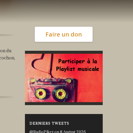
Faire un don
ion du
 cochon,
DERNIERS TWEETS
@RadioPikez on 8 August 2026