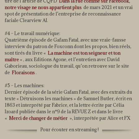
tiré de l’article de CQFD
Dans la rue comme sur Facebook,
notre visage ne nous appartient plus
de mars 2021 et un vrai
spot de présentation de l’entreprise de reconnaissance
faciale Clearview AI.
#4 – Le travail numérique:
Quatrième épisode de Gafam Fatal, avec une vraie-fausse
interview du patron de Foxconn dont les propos, bien réels,
sont tirés du livre «
La machine est ton seigneur et ton
maître
« , aux Editions Agone, et l’entretien avec David
Gaborieau, sociologue du travail, qu’on retrouve sur le site
de
Floraisons
.
#5 – Les machines:
Dernier épisode de la série Gafam Fatal, avec des extraits du
texte « Détruisons les machines » de Samuel Butler, écrit en
1863 et interprété par Fabrice, et la lettre écrite par Célia
Izoard publiée dans le n°9 de la REVUE Z et dans le livre
«
Merci de changer de métier
», interprétée par Alice et FX
Pour écouter en streaming !