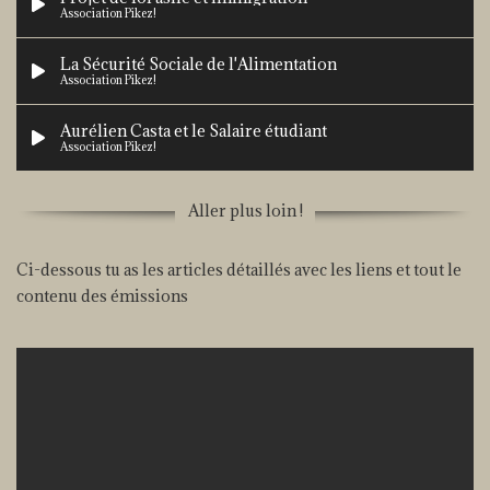
Association Pikez!
La Sécurité Sociale de l'Alimentation
Association Pikez!
Aurélien Casta et le Salaire étudiant
Association Pikez!
Aller plus loin !
Une stratégie révolutionnaire par la conquête de l'outil de trava
Ci-dessous tu as les articles détaillés avec les liens et tout le
Association Pikez!
contenu des émissions
Changer le rapport à la propriété dans le monde paysan
Association Pikez!
La marchandise et la valeur chez Marx et Friot
Association Pikez!