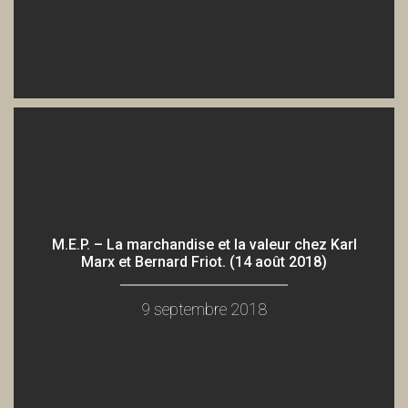
B. Friot sépare l'Église Capit. et l'État (2/2 Et comment?)
Association Pikez!
C'est quoi le protectionnisme solidaire? (30 sept. 2016)
Association Pikez!
M.E.P. – La marchandise et la valeur chez Karl
Marx et Bernard Friot. (14 août 2018)
C'est quoi le protectionnisme solidaire? (1/3 Morvan Burel)
9 septembre 2018
Association Pikez!