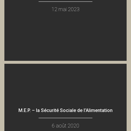
Alèssi Dell'Umbria (Voix ici et ailleurs)
12 mai 2023
Association Pikez!
Débat autour de l'avenir de l'industrie maritime brestoise (24 j
Association Pikez!
Mireille Court et Chris Den Hond, autour du Rojava (25 janvier
Association Pikez!
Conf. B. Friot - Revenu univ. vs Salaire à vie (15 mars 2017)
M.E.P. – la Sécurité Sociale de l’Alimentation
Association Pikez !
6 août 2020