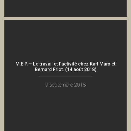
C'est quoi le protectionnisme solidaire? (2/3 Paul Ariès)
Association Pikez!
C'est quoi le protectionnisme solidaire? (3/3 Débats)
Association Pikez!
À la découverte du Village Heol (18 juin 2016)
Association Pikez!
M.E.P. – Le travail et l’activité chez Karl Marx et
Bernard Friot. (14 août 2018)
9 septembre 2018
Gérard Filoche décortique la Loi Travail (1er mai 2016)
Association Pikez!