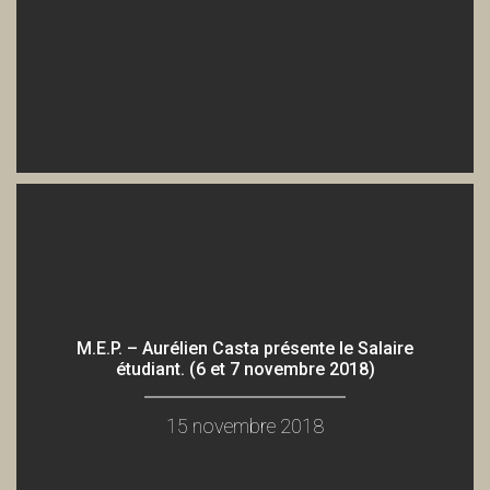
Conf. B. Friot - Revenu univ. vs Salaire à vie (conférence)
Association Pikez!
Conf. B. Friot - Revenu univ. vs Salaire à vie (questions-réponse
Association Pikez!
B. Friot sépare l'Église Capitaliste et l'État (15 mars 2017)
Association Pikez!
M.E.P. – Aurélien Casta présente le Salaire
étudiant. (6 et 7 novembre 2018)
15 novembre 2018
B. Friot sépare l'Église Capit. et l'État (1/2 On sépare quoi?)
Association Pikez!