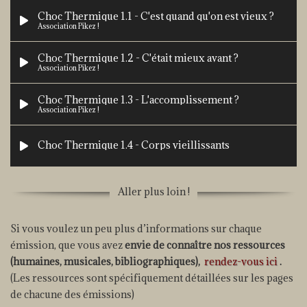
Choc Thermique 1.1 - C'est quand qu'on est vieux ?
Association Pikez !
Choc Thermique 1.2 - C'était mieux avant ?
Association Pikez !
Choc Thermique 1.3 - L'accomplissement ?
Association Pikez !
Choc Thermique 1.4 - Corps vieillissants
1.5 - Les représentations de la vieillesse
Aller plus loin !
Si vous voulez un peu plus d’informations sur chaque
2.1 - Les Souvenirs
émission, que vous avez
envie de connaître nos ressources
(humaines, musicales, bibliographiques),
rendez-vous ici
.
2.2 - Mourir
(Les ressources sont spécifiquement détaillées sur les pages
de chacune des émissions)