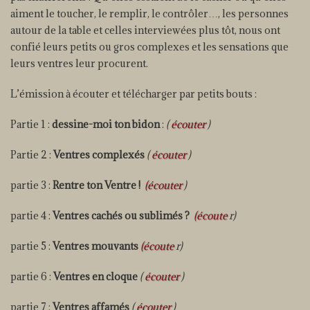
aiment le toucher, le remplir, le contrôler…, les personnes
autour de la table et celles interviewées plus tôt, nous ont
confié leurs petits ou gros complexes et les sensations que
leurs ventres leur procurent.
L’émission à écouter et télécharger par petits bouts :
Partie 1 :
dessine-moi ton bidon
:
(
écouter
)
Partie 2 :
Ventres complexés
(
écouter
)
partie 3 :
Rentre ton Ventre !
(écouter
)
partie 4 :
Ventres cachés ou sublimés ?
(écoute
r)
partie 5 :
Ventres mouvants
(écoute
r)
partie 6 :
Ventres en cloque
(
écouter
)
partie 7 :
Ventres affamés
(
écouter
)