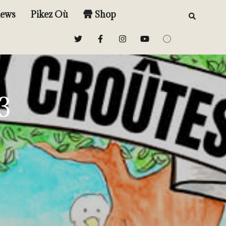
iews
Pikez Où
Shop
3