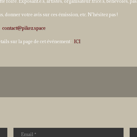
 foire. Exposant.e.s, artistes, organisateur.trice.s, bénévoles, pass
, donner votre avis sur ces émission, etc. N’hésitez pas !
contact@pikez.space
tails sur la page de cet événement :
ICI