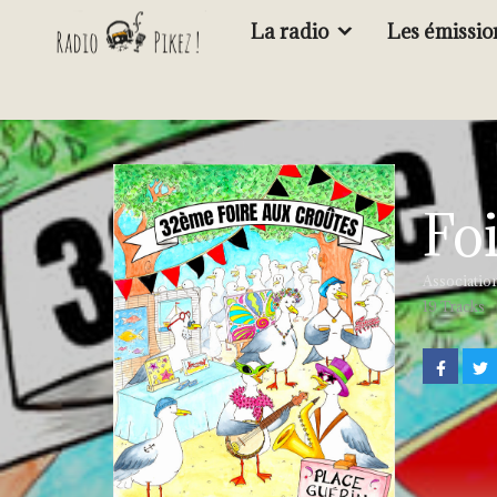
La radio
Les émissio
Fo
Association
19 Tracks