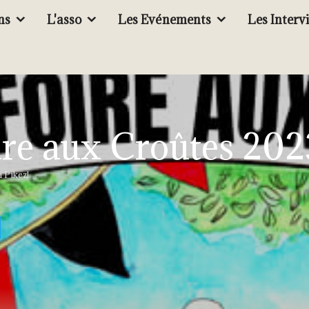
ns
L'asso
Les Evénements
Les Interv
ire aux Croûtes 202
 Pikez!