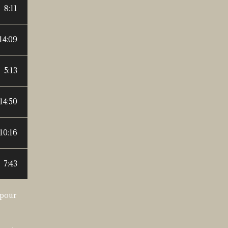
8:11
14:09
5:13
14:50
10:16
7:43
 pour