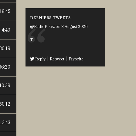
19:45
DERNIERS TWEETS
@RadioPikez on 8 August 2026
4:49
T
30:19
Reply
Retweet
Favorite
36:20
10:39
:50:12
13:43