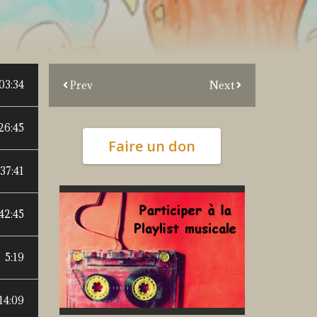
03:34
Prev
Next
26:45
Faire un don
37:41
42:45
5:19
14:09