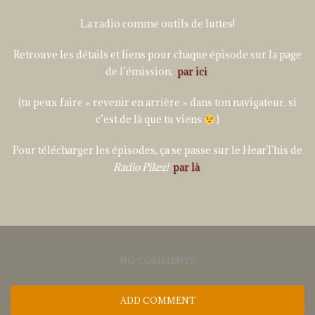
La radio comme outils de luttes!
Retrouve les détails et liens pour chaque épisode sur la page
de l’émission,
par ici
(tu peux faire « revenir en arrière » dans ton navigateur, si
c’est de là que tu viens
)
Pour télécharger les épisodes, ça se passe sur le HearThis de
Radio Pikez!
par là
NO COMMENTS
ADD COMMENT