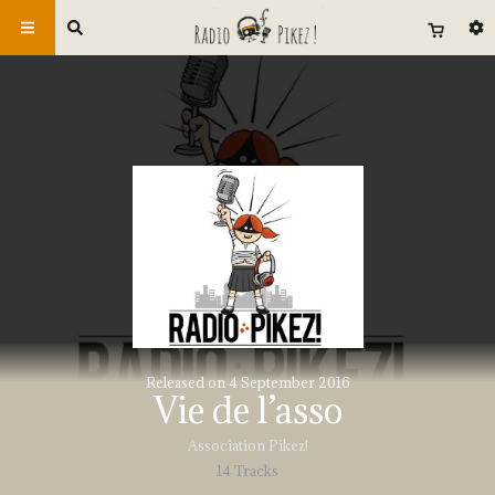
Released on 4 September 2016
Vie de l’asso
Association Pikez!
14 Tracks