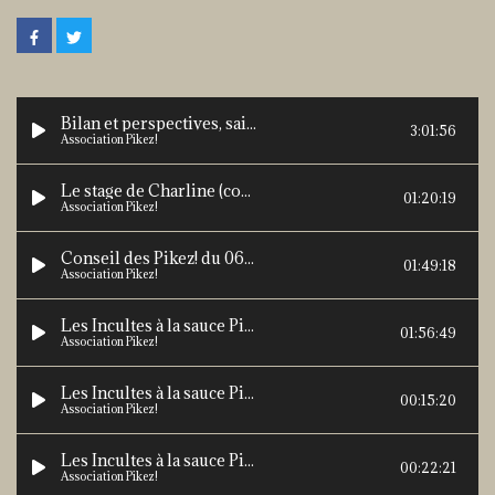
Bilan et perspectives, saison 2019-2020 (complet)
3:01:56
Association Pikez!
Le stage de Charline (complet)
01:20:19
Association Pikez!
Conseil des Pikez! du 06-03-19- complet
01:49:18
Association Pikez!
Les Incultes à la sauce Pikez! - complet
01:56:49
Association Pikez!
Les Incultes à la sauce Pikez! - 1-comment on s'informait à la maison ?
00:15:20
Association Pikez!
Les Incultes à la sauce Pikez! - 2-critique des médias
00:22:21
Association Pikez!