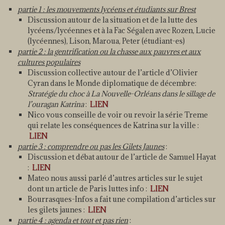
partie 1 : les mouvements lycéens et étudiants sur Brest
Discussion autour de la situation et de la lutte des
lycéens/lycéennes et à la Fac Ségalen avec Rozen, Lucie
(lycéennes), Lison, Maroua, Peter (étudiant-es)
partie 2 : la gentrification ou la chasse aux pauvres et aux
cultures populaires
Discussion collective autour de l’article d’Olivier
Cyran dans le Monde diplomatique de décembre:
Stratégie du choc à La Nouvelle-Orléans dans le sillage de
l’ouragan Katrina
:
LIEN
Nico vous conseille de voir ou revoir la série Treme
qui relate les conséquences de Katrina sur la ville :
LIEN
partie 3 : comprendre ou pas les Gilets Jaunes
:
Discussion et débat autour de l’article de Samuel Hayat
:
LIEN
Mateo nous aussi parlé d’autres articles sur le sujet
dont un article de Paris luttes info :
LIEN
Bourrasques-Infos a fait une compilation d’articles sur
les gilets jaunes :
LIEN
partie 4 : agenda et tout et pas rien
: