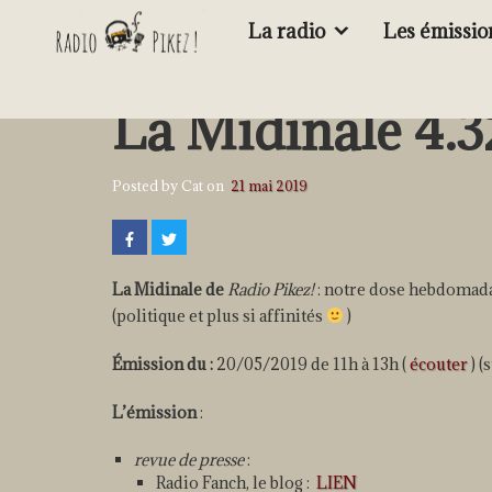
La radio
Les émissio
La Midinale 4.3
Posted by Cat on
21 mai 2019
La Midinale de
Radio Pikez!
: notre dose hebdomadai
(politique et plus si affinités
)
Émission du :
20/05/2019 de 11h à 13h (
écouter
) 
L’émission
:
revue de presse
:
Radio Fanch, le blog :
LIEN