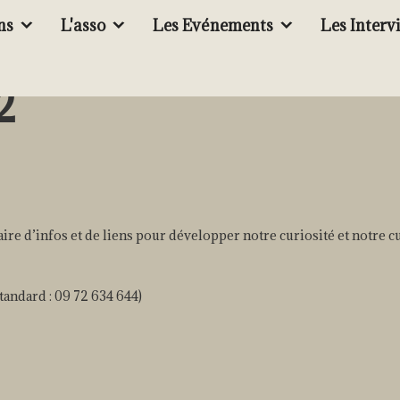
ns
L'asso
Les Evénements
Les Interv
2
re d’infos et de liens pour développer notre curiosité et notre c
(standard : 09 72 634 644)