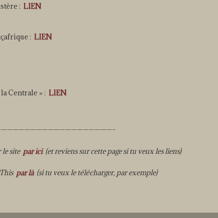
stère :
LIEN
çafrique :
LIEN
 la Centrale » :
LIEN
————————————————————–
le site
par ici
(et reviens sur cette page si tu veux les liens)
rThis
par là
(si tu veux le télécharger, par exemple)