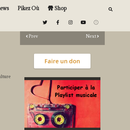
iews
Pikez Où
Shop
Prev
Next
Faire un don
ulture