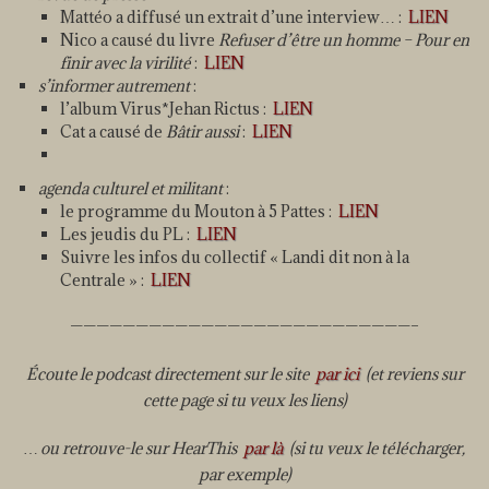
Mattéo a diffusé un extrait d’une interview… :
LIEN
Nico a causé du livre
Refuser d’être un homme – Pour en
finir avec la virilité
:
LIEN
s’informer autrement
:
l’album Virus*Jehan Rictus :
LIEN
Cat a causé de
Bâtir aussi
:
LIEN
agenda culturel et militant
:
le programme du Mouton à 5 Pattes :
LIEN
Les jeudis du PL :
LIEN
Suivre les infos du collectif « Landi dit non à la
Centrale » :
LIEN
——————————————————————————–
Écoute le podcast directement sur le site
par ici
(et reviens sur
cette page si tu veux les liens)
… ou retrouve-le sur HearThis
par là
(si tu veux le télécharger,
par exemple)