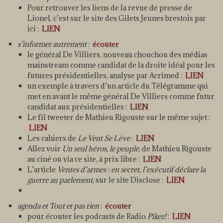
Pour retrouver les liens de la revue de presse de
Lionel, c’est sur le site des Gilets Jeunes brestois par
ici :
LIEN
s’informer autrement
:
écouter
le général De Villiers, nouveau chouchou des médias
mainstream comme candidat de la droite idéal pour les
futures présidentielles, analyse par Acrimed :
LIEN
un exemple à travers d’un article du Télégramme qui
met en avant le même général De Villiers comme futur
candidat aux présidentielles :
LIEN
Le fil tweeter de Mathieu Rigouste sur le même sujet :
LIEN
Les cahiers de
Le Vent Se Lève
:
LIEN
Allez voir
Un seul héros, le peuple
, de Mathieu Rigouste
au ciné ou via ce site, à prix libre :
LIEN
L’article
Ventes d’armes : en secret, l’exécutif déclare la
guerre au parlement
, sur le site Disclose :
LIEN
agenda et Tout et pas rien
:
écouter
pour écouter les podcasts de Radio
Pikez!
:
LIEN