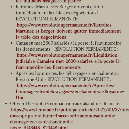
les-militants-assignes-en-justice
Retraites : Martinez et Berger doivent quitter
immédiatement la table des négociations ! –
RÉVOLUTION PERMANENTE :
https://www.revolutionpermanente.fr/Retraites-
Martinez-et-Berger-doivent-quitter-immediatement-
la-table-des-negociations
Camaïeu met 2600 salariés à la porte : il faut interdire
les licenciements – RÉVOLUTION PERMANENTE :
https://www.revolutionpermanente.fr/Liquidation-
judiciaire-Camaieu-met-2600-salaries-a-la-porte-il-
faut-interdire-les-licenciements
Après les hommages, les débrayages s’enchaînent au
Royaume-Uni – RÉVOLUTION PERMANENTE :
https://www.revolutionpermanente.fr/Apres-les-
hommages-les-debrayages-s-enchainent-au-Royaume-
Uni
Olivier Dussopt n’y connaît rien aux abandons de poste:
https://www.lemonde.fr/politique/article/2022/09/27/oliv
dussopt-pret-a-durcir-l-acces-a-l-indemnisation-du-
chomage-en-cas-d-abandon-de-
poste_6143448_823448.html