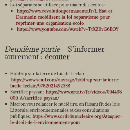
Loi séparatisme utilisée pour mater des écolos :
https://www.revolutionpermanente.fr/L-Etat-et-
Darmanin-mobilisent-la-loi-separatisme-pour-
reprimer-une-organisation-ecolo
https://www.youtube.com/watch?v=TtXZ0vG6EOY
Deuxième partie
– S’informer
autrement :
écouter
Hold-up sur la terre de Lucile Leclair :
https://www.seuil.com/ouvrage/hold-up-sur-la-terre-
lucile-leclair/9782021492538
Sacrifice paysan :
https://www.arte.tv/fr/videos/094498-
000-A/sacrifice-paysan/
Macron veut relancer le nucléaire, en faisant fit des lois
Littorale, environnementales et des consultations
publiques:
https://www.sortirdunucleaire.org/Attaquer-
le-droit-de-l-environnement-pour