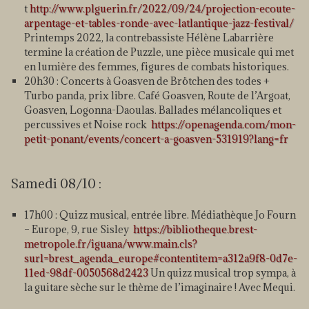
t
http://www.plguerin.fr/2022/09/24/projection-ecoute-
arpentage-et-tables-ronde-avec-latlantique-jazz-festival/
Printemps 2022, la contrebassiste Hélène Labarrière
termine la création de Puzzle, une pièce musicale qui met
en lumière des femmes, figures de combats historiques.
20h30 : Concerts à Goasven de Brötchen des todes +
Turbo panda, prix libre. Café Goasven, Route de l’Argoat,
Goasven, Logonna-Daoulas. Ballades mélancoliques et
percussives et Noise rock
https://openagenda.com/mon-
petit-ponant/events/concert-a-goasven-531919?lang=fr
Samedi 08/10 :
17h00 : Quizz musical, entrée libre. Médiathèque Jo Fourn
– Europe, 9, rue Sisley
https://bibliotheque.brest-
metropole.fr/iguana/www.main.cls?
surl=brest_agenda_europe#contentitem=a312a9f8-0d7e-
11ed-98df-0050568d2423
Un quizz musical trop sympa, à
la guitare sèche sur le thème de l’imaginaire ! Avec Mequi.