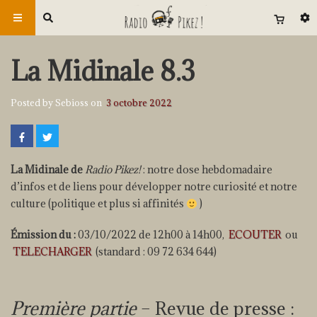
La Midinale 8.3
Posted by Sebioss on
3 octobre 2022
La Midinale de
Radio Pikez!
: notre dose hebdomadaire
d’infos et de liens pour développer notre curiosité et notre
culture (politique et plus si affinités
)
Émission du :
03/10/2022 de 12h00 à 14h00,
ECOUTER
ou
TELECHARGER
(standard : 09 72 634 644)
Première partie
– Revue de presse :