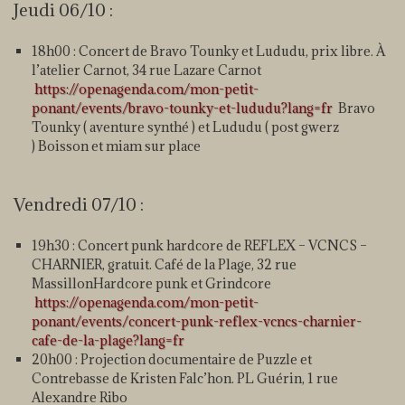
Jeudi 06/10 :
18h00 : Concert de Bravo Tounky et Lududu, prix libre. À
l’atelier Carnot, 34 rue Lazare Carnot
https://openagenda.com/mon-petit-
ponant/events/bravo-tounky-et-lududu?lang=fr
Bravo
Tounky ( aventure synthé ) et Lududu ( post gwerz
) Boisson et miam sur place
Vendredi 07/10 :
19h30 : Concert punk hardcore de REFLEX – VCNCS –
CHARNIER, gratuit. Café de la Plage, 32 rue
MassillonHardcore punk et Grindcore
https://openagenda.com/mon-petit-
ponant/events/concert-punk-reflex-vcncs-charnier-
cafe-de-la-plage?lang=fr
20h00 : Projection documentaire de Puzzle et
Contrebasse de Kristen Falc’hon. PL Guérin, 1 rue
Alexandre Ribo