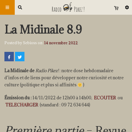
La Midinale 8.9
Posted by Sebioss on
14 novembre 2022
La Midinale de
Radio Pikez!
: notre dose hebdomadaire
d’infos et de liens pour développer notre curiosité et notre
culture (politique et plus si affinités
)
Émission du :
14/11/2022 de 12h00 à 14h00,
ECOUTER
ou
TELECHARGER
(standard : 09 72 634 644)
Première partie
– Revue