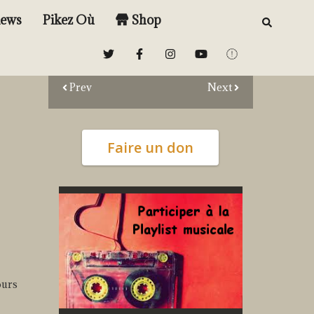
iews
Pikez Où
Shop
Prev
Next
Faire un don
ours