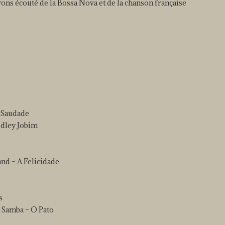
vons écouté de la Bossa Nova et de la chanson française
 Saudade
edley Jobim
nd – A Felicidade
s
 Samba – O Pato