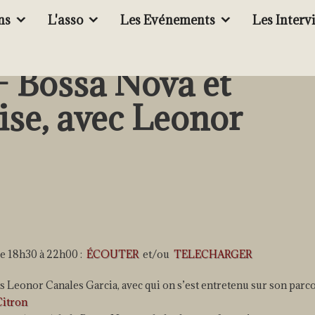
ns
L'asso
Les Evénements
Les Interv
– Bossa Nova et
se, avec Leonor
e 18h30 à 22h00 :
ÉCOUTER
et/ou
TELECHARGER
Leonor Canales Garcia, avec qui on s’est entretenu sur son parc
Citron