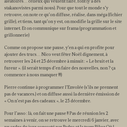
aléatoires… celleux qui veulent faire, font (y’a des
stakanovistes parmi nous). Pour que tout le monde s’y
retrouve, on note ce qu’on diffuse, réalise, dans méga (fichier
grille), et tiens, tant qu’on y est, on modifie la grille sur le site
internet. Et on communique sur frama (programmation et
grillonnerie)
Comme on propose une pause, y’en a qui en profite pour
ajouter des trucs… Nico veut fêter Noël dignement, à
retrouver les 24 et 25 décembre à minuit : « Le bruit et la
fureur ». (il serait temps d’en faire des nouvelles, non ? ça
commence à nous manquer !!!)
Pierre continue à programmer l’Envolée (s’ils ne prennent
pas de vacances.) et on diffuse aussi la dernière émission de
« On n’est pas des cadeaux », le 25 décembre.
Pour l’asso : là, on fait une pause !! Pas de réunion les 2
semaines à venir, on se retrouve le mercredi 6 janvier, avec
un ordre du jour concocté par Pedro et la team Pikez Où !