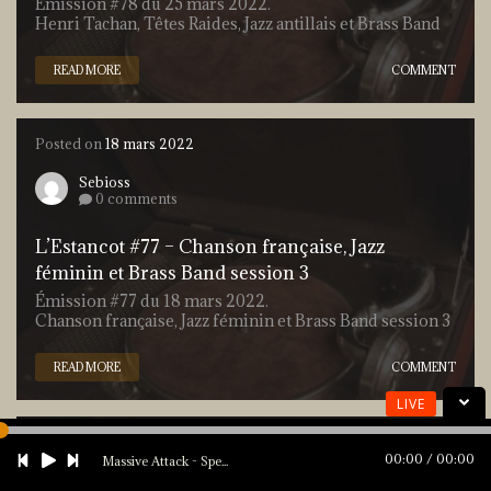
Émission #78 du 25 mars 2022.
Henri Tachan, Têtes Raides, Jazz antillais et Brass Band
READ MORE
COMMENT
Posted on
18 mars 2022
Sebioss
0 comments
L’Estancot #77 – Chanson française, Jazz
féminin et Brass Band session 3
Émission #77 du 18 mars 2022.
Chanson française, Jazz féminin et Brass Band session 3
READ MORE
COMMENT
LIVE
Posted on
12 mars 2022
00:00
00:00
Massive Attack - Special Cases
Sebioss